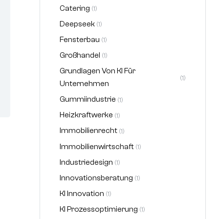
Catering
(1)
Deepseek
(1)
Fensterbau
(1)
Großhandel
(1)
Grundlagen Von KI Für
(1)
Unternehmen
Gummiindustrie
(1)
Heizkraftwerke
(1)
Immobilienrecht
(1)
Immobilienwirtschaft
(1)
Industriedesign
(1)
Innovationsberatung
(1)
KI Innovation
(1)
KI Prozessoptimierung
(1)