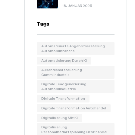
In 60 Sekunden Erklärt.
18. JANUAR 2025
Tags
Automatisierte Angebotserstellung
Automobilbranche
Automatisierung Durch KI
Außendienststeuerung
Gummiindustrie
Digitale Leadgenerierung
Automobilindustrie
Digitale Transformation
Digitale Transformation Autohandel
Digitalisierung Mit KI
Digitalisierung
Personalbedarfsplanung Großhandel