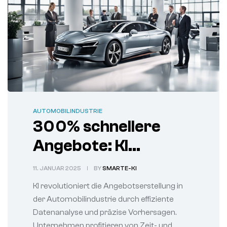
AUTOMOBILINDUSTRIE
300% schnellere
Angebote: KI
transformiert die
11. JANUAR 2025
BY
SMARTE-KI
Automobilindustrie
KI revolutioniert die Angebotserstellung in
der Automobilindustrie durch effiziente
Datenanalyse und präzise Vorhersagen.
Unternehmen profitieren von Zeit- und