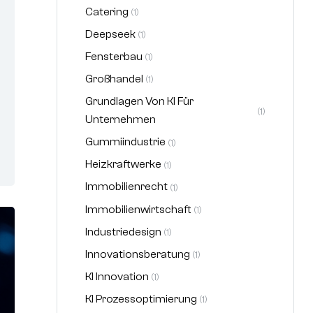
Catering
(1)
Deepseek
(1)
Fensterbau
(1)
Großhandel
(1)
Grundlagen Von KI Für
(1)
Unternehmen
Gummiindustrie
(1)
Heizkraftwerke
(1)
Immobilienrecht
(1)
Immobilienwirtschaft
(1)
Industriedesign
(1)
Innovationsberatung
(1)
KI Innovation
(1)
KI Prozessoptimierung
(1)