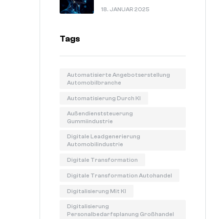
In 60 Sekunden Erklärt.
18. JANUAR 2025
Tags
Automatisierte Angebotserstellung
Automobilbranche
Automatisierung Durch KI
Außendienststeuerung
Gummiindustrie
Digitale Leadgenerierung
Automobilindustrie
Digitale Transformation
Digitale Transformation Autohandel
Digitalisierung Mit KI
Digitalisierung
Personalbedarfsplanung Großhandel