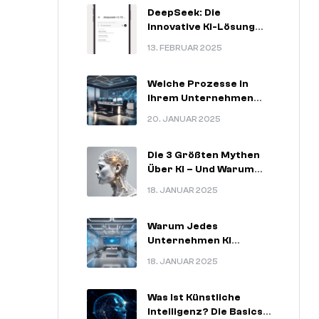
DeepSeek: Die
Innovative KI-Lösung
Für
13. FEBRUAR 2025
Zukunftsorientierte
Unternehmen
Welche Prozesse In
Ihrem Unternehmen
Am Meisten Von KI
20. JANUAR 2025
Profitieren Können.
Die 3 Größten Mythen
Über KI – Und Warum
Sie Nicht Stimmen.
18. JANUAR 2025
Warum Jedes
Unternehmen KI
Nutzen Sollte – 5
18. JANUAR 2025
Unschlagbare
Argumente.
Was Ist Künstliche
Intelligenz? Die Basics