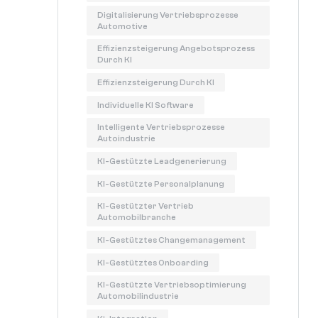
Digitalisierung Vertriebsprozesse
Automotive
Effizienzsteigerung Angebotsprozess
Durch KI
Effizienzsteigerung Durch KI
Individuelle KI Software
Intelligente Vertriebsprozesse
Autoindustrie
KI-Gestützte Leadgenerierung
KI-Gestützte Personalplanung
KI-Gestützter Vertrieb
Automobilbranche
KI-Gestütztes Changemanagement
KI-Gestütztes Onboarding
KI-Gestützte Vertriebsoptimierung
Automobilindustrie