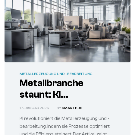
METALLERZEUGUNG UND -BEARBEITUNG
Metallbranche
staunt: KI
katapultiert Business
17. JANUAR 2025
BY
SMARTE-KI
Development in neue
KI revolutioniert die Metallerzeugung und -
Sphären
bearbeitung, indem sie Prozesse optimiert
und die Effizienz steigert. Der Artikel zeigt