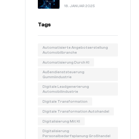
In 60 Sekunden Erklärt.
18. JANUAR 2025
Tags
Automatisierte Angebotserstellung
Automobilbranche
Automatisierung Durch KI
Außendienststeuerung
Gummiindustrie
Digitale Leadgenerierung
Automobilindustrie
Digitale Transformation
Digitale Transformation Autohandel
Digitalisierung Mit KI
Digitalisierung
Personalbedarfsplanung Großhandel