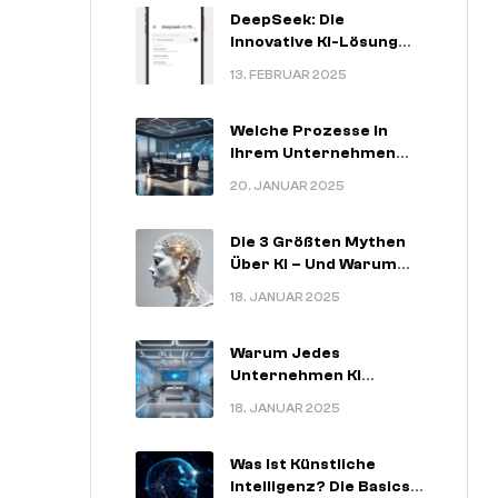
DeepSeek: Die
Innovative KI-Lösung
Für
13. FEBRUAR 2025
Zukunftsorientierte
Unternehmen
Welche Prozesse In
Ihrem Unternehmen
Am Meisten Von KI
20. JANUAR 2025
Profitieren Können.
Die 3 Größten Mythen
Über KI – Und Warum
Sie Nicht Stimmen.
18. JANUAR 2025
Warum Jedes
Unternehmen KI
Nutzen Sollte – 5
18. JANUAR 2025
Unschlagbare
Argumente.
Was Ist Künstliche
Intelligenz? Die Basics