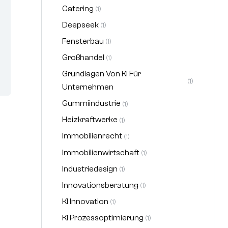
Catering
(1)
Deepseek
(1)
Fensterbau
(1)
Großhandel
(1)
Grundlagen Von KI Für
(1)
Unternehmen
Gummiindustrie
(1)
Heizkraftwerke
(1)
Immobilienrecht
(1)
Immobilienwirtschaft
(1)
Industriedesign
(1)
Innovationsberatung
(1)
KI Innovation
(1)
KI Prozessoptimierung
(1)