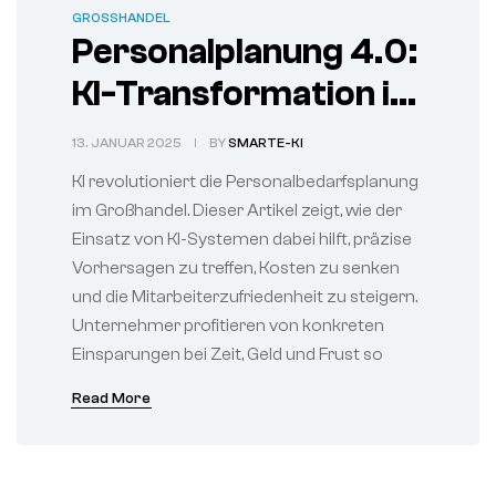
GROSSHANDEL
Personalplanung 4.0:
KI-Transformation im
Großhandel
13. JANUAR 2025
BY
SMARTE-KI
KI revolutioniert die Personalbedarfsplanung
im Großhandel. Dieser Artikel zeigt, wie der
Einsatz von KI-Systemen dabei hilft, präzise
Vorhersagen zu treffen, Kosten zu senken
und die Mitarbeiterzufriedenheit zu steigern.
Unternehmer profitieren von konkreten
Einsparungen bei Zeit, Geld und Frust so
Read More