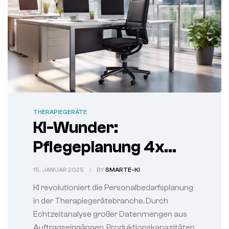
THERAPIEGERÄTE
KI-Wunder:
Pflegeplanung 4x
effizienter –
15. JANUAR 2025
BY
SMARTE-KI
Therapiegeräte-
KI revolutioniert die Personalbedarfsplanung
Branche staunt
in der Therapiegerätebranche. Durch
Echtzeitanalyse großer Datenmengen aus
Auftragseingängen, Produktionskapazitäten