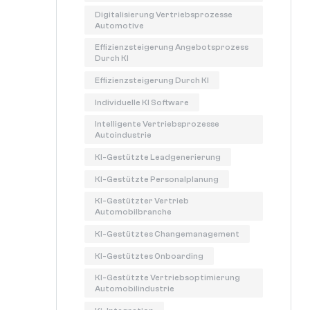
Digitalisierung Vertriebsprozesse
Automotive
Effizienzsteigerung Angebotsprozess
Durch KI
Effizienzsteigerung Durch KI
Individuelle KI Software
Intelligente Vertriebsprozesse
Autoindustrie
KI-Gestützte Leadgenerierung
KI-Gestützte Personalplanung
KI-Gestützter Vertrieb
Automobilbranche
KI-Gestütztes Changemanagement
KI-Gestütztes Onboarding
KI-Gestützte Vertriebsoptimierung
Automobilindustrie