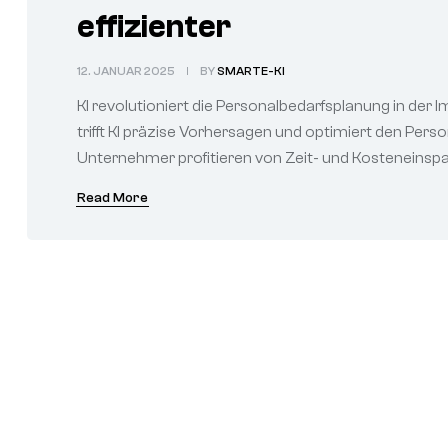
effizienter
12. JANUAR 2025
BY
SMARTE-KI
KI revolutioniert die Personalbedarfsplanung in de
trifft KI präzise Vorhersagen und optimiert den Per
Unternehmer profitieren von Zeit- und Kosteneinspa
Read More