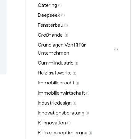
Catering
(1)
Deepseek
(1)
Fensterbau
(1)
Großhandel
(1)
Grundlagen Von KI Für
(1)
Unternehmen
Gummiindustrie
(1)
Heizkraftwerke
(1)
Immobilienrecht
(1)
Immobilienwirtschaft
(1)
Industriedesign
(1)
Innovationsberatung
(1)
KI Innovation
(1)
KI Prozessoptimierung
(1)