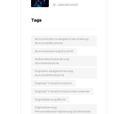
In 60 Sekunden Erklärt.
18. JANUAR 2025
Tags
Automatisierte Angebotserstellung
Automobilbranche
Automatisierung Durch KI
Außendienststeuerung
Gummiindustrie
Digitale Leadgenerierung
Automobilindustrie
Digitale Transformation
Digitale Transformation Autohandel
Digitalisierung Mit KI
Digitalisierung
Personalbedarfsplanung Großhandel