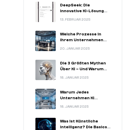
DeepSeek: Die
Innovative KI-Lösung
Für
13. FEBRUAR 2025
Zukunftsorientierte
Unternehmen
Welche Prozesse In
Ihrem Unternehmen
Am Meisten Von KI
20. JANUAR 2025
Profitieren Können.
Die 3 Größten Mythen
Über KI – Und Warum
Sie Nicht Stimmen.
18. JANUAR 2025
Warum Jedes
Unternehmen KI
Nutzen Sollte – 5
18. JANUAR 2025
Unschlagbare
Argumente.
Was Ist Künstliche
Intelligenz? Die Basics