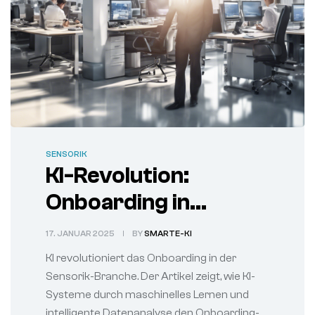
SENSORIK
KI-Revolution:
Onboarding in
Sensorik-Branche
17. JANUAR 2025
BY
SMARTE-KI
80% schneller
KI revolutioniert das Onboarding in der
Sensorik-Branche. Der Artikel zeigt, wie KI-
Systeme durch maschinelles Lernen und
intelligente Datenanalyse den Onboarding-