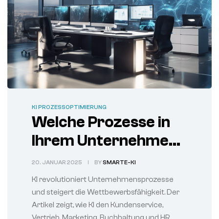
KI PROZESSOPTIMIERUNG
Welche Prozesse in
Ihrem Unternehmen
am meisten von KI
20. JANUAR 2025
BY
SMARTE-KI
profitieren können.
KI revolutioniert Unternehmensprozesse
und steigert die Wettbewerbsfähigkeit. Der
Artikel zeigt, wie KI den Kundenservice,
Vertrieb, Marketing, Buchhaltung und HR