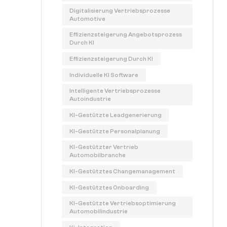
Digitalisierung Vertriebsprozesse
Automotive
Effizienzsteigerung Angebotsprozess
Durch KI
Effizienzsteigerung Durch KI
Individuelle KI Software
Intelligente Vertriebsprozesse
Autoindustrie
KI-Gestützte Leadgenerierung
KI-Gestützte Personalplanung
KI-Gestützter Vertrieb
Automobilbranche
KI-Gestütztes Changemanagement
KI-Gestütztes Onboarding
KI-Gestützte Vertriebsoptimierung
Automobilindustrie