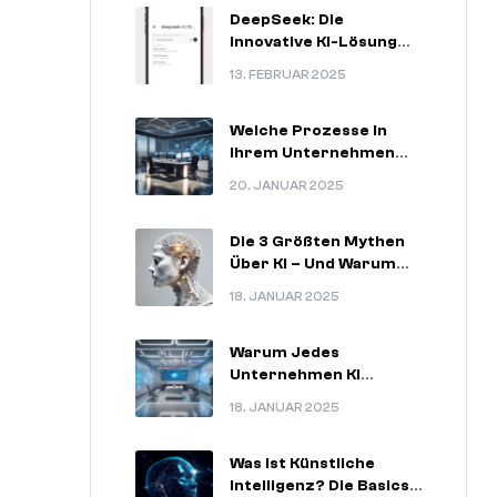
DeepSeek: Die
Innovative KI-Lösung
Für
13. FEBRUAR 2025
Zukunftsorientierte
Unternehmen
Welche Prozesse In
Ihrem Unternehmen
Am Meisten Von KI
20. JANUAR 2025
Profitieren Können.
Die 3 Größten Mythen
Über KI – Und Warum
Sie Nicht Stimmen.
18. JANUAR 2025
Warum Jedes
Unternehmen KI
Nutzen Sollte – 5
18. JANUAR 2025
Unschlagbare
Argumente.
Was Ist Künstliche
Intelligenz? Die Basics