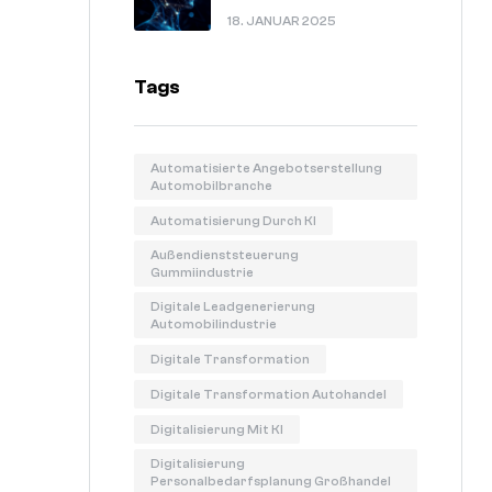
In 60 Sekunden Erklärt.
18. JANUAR 2025
Tags
Automatisierte Angebotserstellung
Automobilbranche
Automatisierung Durch KI
Außendienststeuerung
Gummiindustrie
Digitale Leadgenerierung
Automobilindustrie
Digitale Transformation
Digitale Transformation Autohandel
Digitalisierung Mit KI
Digitalisierung
Personalbedarfsplanung Großhandel