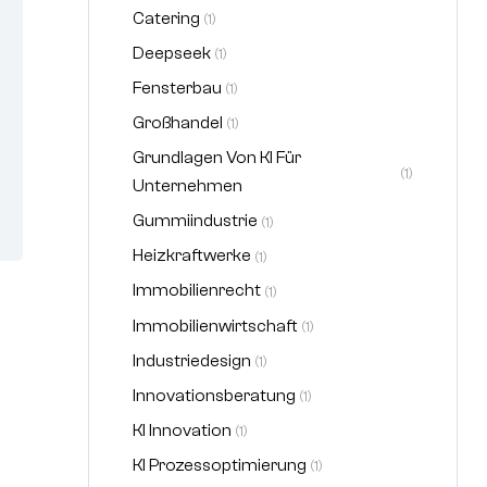
Catering
(1)
Deepseek
(1)
Fensterbau
(1)
Großhandel
(1)
Grundlagen Von KI Für
(1)
Unternehmen
Gummiindustrie
(1)
Heizkraftwerke
(1)
Immobilienrecht
(1)
Immobilienwirtschaft
(1)
Industriedesign
(1)
Innovationsberatung
(1)
KI Innovation
(1)
KI Prozessoptimierung
(1)