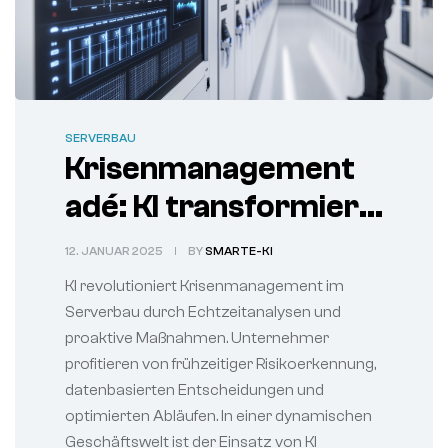
SERVERBAU
Krisenmanagement
adé: KI transformiert
Serverbau-Branche
12. JANUAR 2025
BY
SMARTE-KI
KI revolutioniert Krisenmanagement im
Serverbau durch Echtzeitanalysen und
proaktive Maßnahmen. Unternehmer
profitieren von frühzeitiger Risikoerkennung,
datenbasierten Entscheidungen und
optimierten Abläufen. In einer dynamischen
Geschäftswelt ist der Einsatz von KI