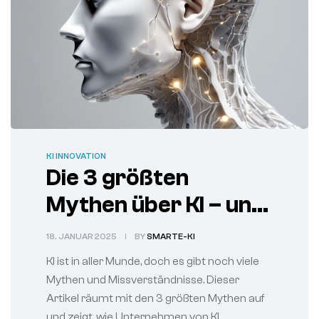
KI INNOVATION
Die 3 größten
Mythen über KI – und
warum sie nicht
18. JANUAR 2025
BY
SMARTE-KI
stimmen.
KI ist in aller Munde, doch es gibt noch viele
Mythen und Missverständnisse. Dieser
Artikel räumt mit den 3 größten Mythen auf
und zeigt, wie Unternehmen von KI