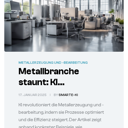
METALLERZEUGUNG UND -BEARBEITUNG
Metallbranche
staunt: KI
katapultiert Business
17. JANUAR 2025
BY
SMARTE-KI
Development in neue
KI revolutioniert die Metallerzeugung und -
Sphären
bearbeitung, indem sie Prozesse optimiert
und die Effizienz steigert. Der Artikel zeigt
anhand konkreter Beispiele, wie