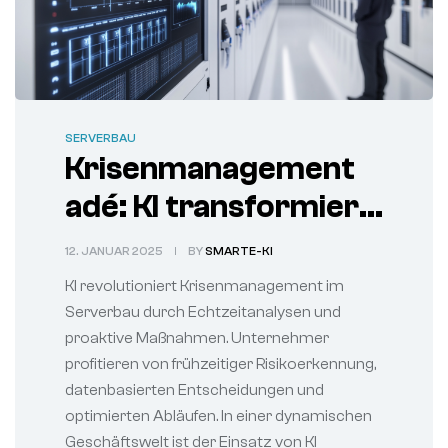
SERVERBAU
Krisenmanagement
adé: KI transformiert
Serverbau-Branche
12. JANUAR 2025
BY
SMARTE-KI
KI revolutioniert Krisenmanagement im
Serverbau durch Echtzeitanalysen und
proaktive Maßnahmen. Unternehmer
profitieren von frühzeitiger Risikoerkennung,
datenbasierten Entscheidungen und
optimierten Abläufen. In einer dynamischen
Geschäftswelt ist der Einsatz von KI