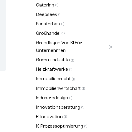
Catering
(1)
Deepseek
(1)
Fensterbau
(1)
Großhandel
(1)
Grundlagen Von KI Für
(1)
Unternehmen
Gummiindustrie
(1)
Heizkraftwerke
(1)
Immobilienrecht
(1)
Immobilienwirtschaft
(1)
Industriedesign
(1)
Innovationsberatung
(1)
KI Innovation
(1)
KI Prozessoptimierung
(1)