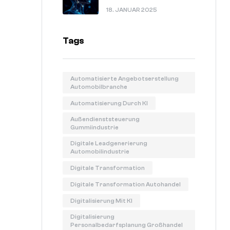
In 60 Sekunden Erklärt.
18. JANUAR 2025
Tags
Automatisierte Angebotserstellung
Automobilbranche
Automatisierung Durch KI
Außendienststeuerung
Gummiindustrie
Digitale Leadgenerierung
Automobilindustrie
Digitale Transformation
Digitale Transformation Autohandel
Digitalisierung Mit KI
Digitalisierung
Personalbedarfsplanung Großhandel