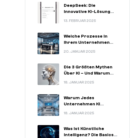
DeepSeek: Die
Innovative KI-Lösung
Für
13. FEBRUAR 2025
Zukunftsorientierte
Unternehmen
Welche Prozesse In
Ihrem Unternehmen
Am Meisten Von KI
20. JANUAR 2025
Profitieren Können.
Die 3 Größten Mythen
Über KI – Und Warum
Sie Nicht Stimmen.
18. JANUAR 2025
Warum Jedes
Unternehmen KI
Nutzen Sollte – 5
18. JANUAR 2025
Unschlagbare
Argumente.
Was Ist Künstliche
Intelligenz? Die Basics