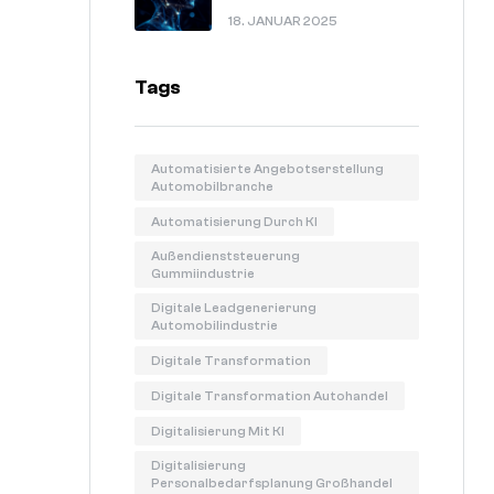
In 60 Sekunden Erklärt.
18. JANUAR 2025
Tags
Automatisierte Angebotserstellung
Automobilbranche
Automatisierung Durch KI
Außendienststeuerung
Gummiindustrie
Digitale Leadgenerierung
Automobilindustrie
Digitale Transformation
Digitale Transformation Autohandel
Digitalisierung Mit KI
Digitalisierung
Personalbedarfsplanung Großhandel