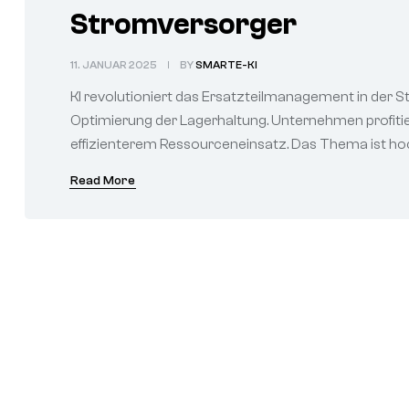
Stromversorger
11. JANUAR 2025
BY
SMARTE-KI
KI revolutioniert das Ersatzteilmanagement in der
Optimierung der Lagerhaltung. Unternehmen profitie
effizienterem Ressourceneinsatz. Das Thema ist ho
Read More