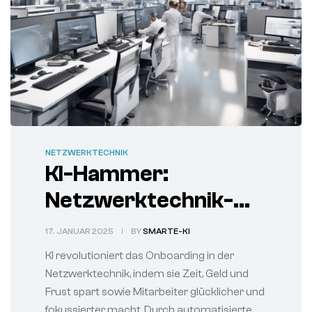
NETZWERKTECHNIK
KI-Hammer:
Netzwerktechnik-
Onboarding 75%
17. JANUAR 2025
BY
SMARTE-KI
effizienter
KI revolutioniert das Onboarding in der
Netzwerktechnik, indem sie Zeit, Geld und
Frust spart sowie Mitarbeiter glücklicher und
fokussierter macht. Durch automatisierte,