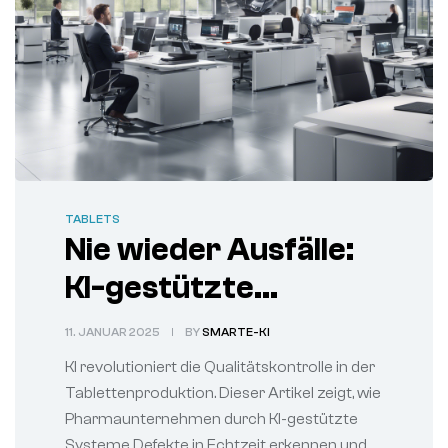
TABLETS
Nie wieder Ausfälle:
KI-gestützte
Qualitätskontrolle für
11. JANUAR 2025
BY
SMARTE-KI
Tablets
KI revolutioniert die Qualitätskontrolle in der
Tablettenproduktion. Dieser Artikel zeigt, wie
Pharmaunternehmen durch KI-gestützte
Systeme Defekte in Echtzeit erkennen und