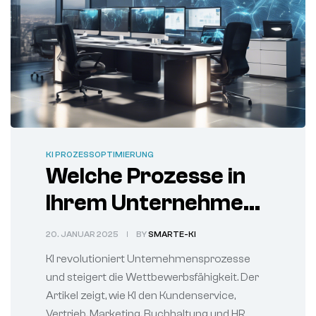
KI PROZESSOPTIMIERUNG
Welche Prozesse in
Ihrem Unternehmen
am meisten von KI
20. JANUAR 2025
BY
SMARTE-KI
profitieren können.
KI revolutioniert Unternehmensprozesse
und steigert die Wettbewerbsfähigkeit. Der
Artikel zeigt, wie KI den Kundenservice,
Vertrieb, Marketing, Buchhaltung und HR