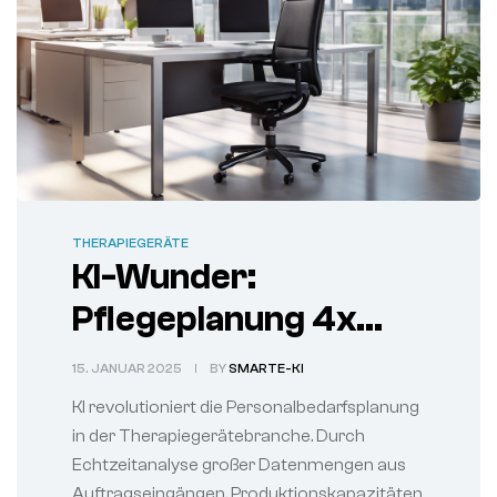
THERAPIEGERÄTE
KI-Wunder:
Pflegeplanung 4x
effizienter –
15. JANUAR 2025
BY
SMARTE-KI
Therapiegeräte-
KI revolutioniert die Personalbedarfsplanung
Branche staunt
in der Therapiegerätebranche. Durch
Echtzeitanalyse großer Datenmengen aus
Auftragseingängen, Produktionskapazitäten