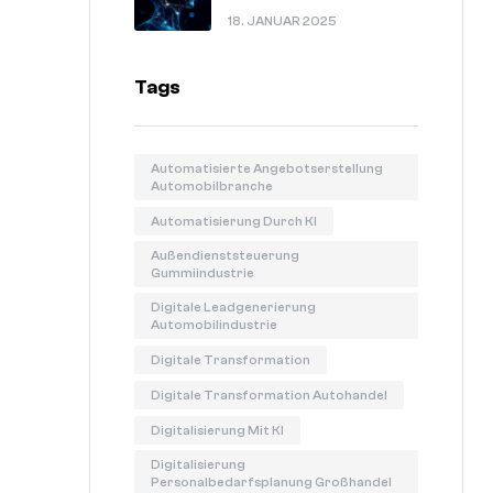
In 60 Sekunden Erklärt.
18. JANUAR 2025
Tags
Automatisierte Angebotserstellung
Automobilbranche
Automatisierung Durch KI
Außendienststeuerung
Gummiindustrie
Digitale Leadgenerierung
Automobilindustrie
Digitale Transformation
Digitale Transformation Autohandel
Digitalisierung Mit KI
Digitalisierung
Personalbedarfsplanung Großhandel