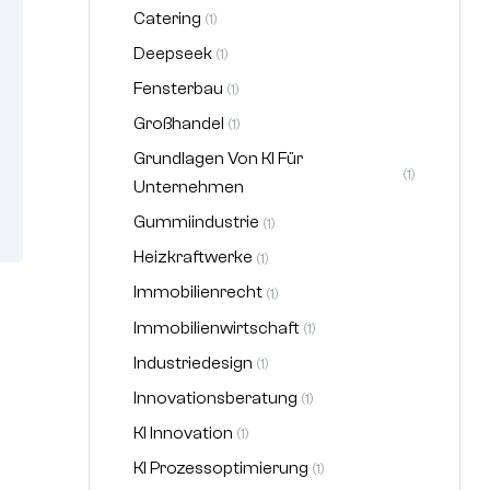
Catering
(1)
Deepseek
(1)
Fensterbau
(1)
Großhandel
(1)
Grundlagen Von KI Für
(1)
Unternehmen
Gummiindustrie
(1)
Heizkraftwerke
(1)
Immobilienrecht
(1)
Immobilienwirtschaft
(1)
Industriedesign
(1)
Innovationsberatung
(1)
KI Innovation
(1)
KI Prozessoptimierung
(1)