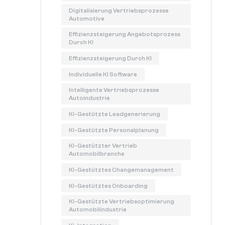
Digitalisierung Vertriebsprozesse
Automotive
Effizienzsteigerung Angebotsprozess
Durch KI
Effizienzsteigerung Durch KI
Individuelle KI Software
Intelligente Vertriebsprozesse
Autoindustrie
KI-Gestützte Leadgenerierung
KI-Gestützte Personalplanung
KI-Gestützter Vertrieb
Automobilbranche
KI-Gestütztes Changemanagement
KI-Gestütztes Onboarding
KI-Gestützte Vertriebsoptimierung
Automobilindustrie