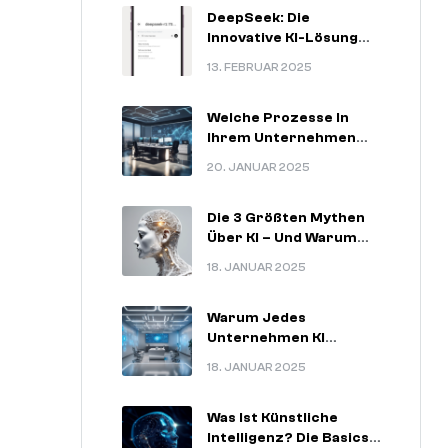
DeepSeek: Die
Innovative KI-Lösung
Für
13. FEBRUAR 2025
Zukunftsorientierte
Unternehmen
Welche Prozesse In
Ihrem Unternehmen
Am Meisten Von KI
20. JANUAR 2025
Profitieren Können.
Die 3 Größten Mythen
Über KI – Und Warum
Sie Nicht Stimmen.
18. JANUAR 2025
Warum Jedes
Unternehmen KI
Nutzen Sollte – 5
18. JANUAR 2025
Unschlagbare
Argumente.
Was Ist Künstliche
Intelligenz? Die Basics