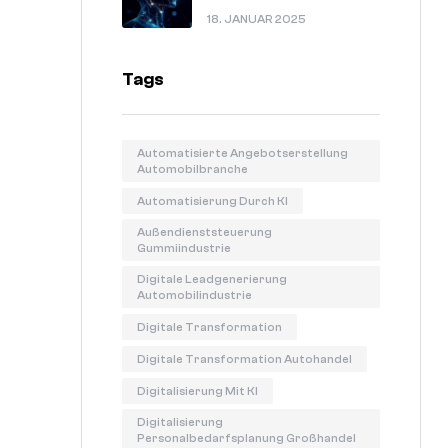
In 60 Sekunden Erklärt.
18. JANUAR 2025
Tags
Automatisierte Angebotserstellung
Automobilbranche
Automatisierung Durch KI
Außendienststeuerung
Gummiindustrie
Digitale Leadgenerierung
Automobilindustrie
Digitale Transformation
Digitale Transformation Autohandel
Digitalisierung Mit KI
Digitalisierung
Personalbedarfsplanung Großhandel