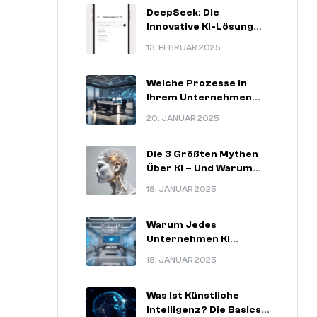
DeepSeek: Die
Innovative KI-Lösung
Für
13. FEBRUAR 2025
Zukunftsorientierte
Unternehmen
Welche Prozesse In
Ihrem Unternehmen
Am Meisten Von KI
20. JANUAR 2025
Profitieren Können.
Die 3 Größten Mythen
Über KI – Und Warum
Sie Nicht Stimmen.
18. JANUAR 2025
Warum Jedes
Unternehmen KI
Nutzen Sollte – 5
18. JANUAR 2025
Unschlagbare
Argumente.
Was Ist Künstliche
Intelligenz? Die Basics