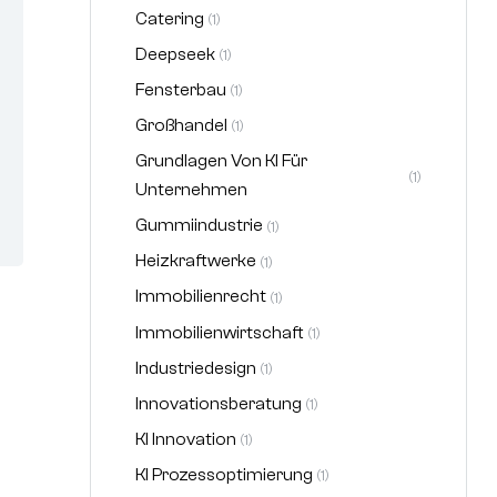
Catering
(1)
Deepseek
(1)
Fensterbau
(1)
Großhandel
(1)
Grundlagen Von KI Für
(1)
Unternehmen
Gummiindustrie
(1)
Heizkraftwerke
(1)
Immobilienrecht
(1)
Immobilienwirtschaft
(1)
Industriedesign
(1)
Innovationsberatung
(1)
KI Innovation
(1)
KI Prozessoptimierung
(1)