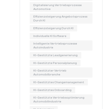
Digitalisierung Vertriebsprozesse
Automotive
Effizienzsteigerung Angebotsprozess
Durch KI
Effizienzsteigerung Durch KI
Individuelle KI Software
Intelligente Vertriebsprozesse
Autoindustrie
KI-Gestützte Leadgenerierung
KI-Gestützte Personalplanung
KI-Gestützter Vertrieb
Automobilbranche
KI-Gestütztes Changemanagement
KI-Gestütztes Onboarding
KI-Gestützte Vertriebsoptimierung
Automobilindustrie