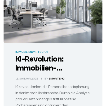
IMMOBILIENWIRTSCHAFT
KI-Revolution:
Immobilien-
Personalplanung
12. JANUAR 2025
BY
SMARTE-KI
300% effizienter
KI revolutioniert die Personalbedarfsplanung
in der Immobilienbranche. Durch die Analyse
großer Datenmengen trifft KI präzise
Vorhersagen und optimiert den