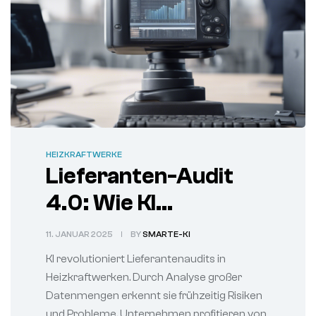
HEIZKRAFTWERKE
Lieferanten-Audit
4.0: Wie KI
Heizkraftwerke
11. JANUAR 2025
BY
SMARTE-KI
zukunftssicher
KI revolutioniert Lieferantenaudits in
macht
Heizkraftwerken. Durch Analyse großer
Datenmengen erkennt sie frühzeitig Risiken
und Probleme. Unternehmen profitieren von