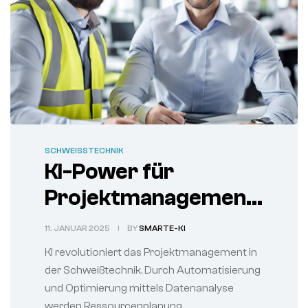
SCHWEISSTECHNIK
KI-Power für
Projektmanagement:
Schweißtechnik
11. JANUAR 2025
BY
SMARTE-KI
schweißt effizienter
KI revolutioniert das Projektmanagement in
der Schweißtechnik. Durch Automatisierung
und Optimierung mittels Datenanalyse
werden Ressourcenplanung,