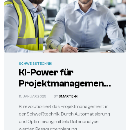
SCHWEISSTECHNIK
KI-Power für
Projektmanagement:
Schweißtechnik
11. JANUAR 2025
BY
SMARTE-KI
schweißt effizienter
KI revolutioniert das Projektmanagement in
der Schweißtechnik. Durch Automatisierung
und Optimierung mittels Datenanalyse
werden Ressourcenplanung,