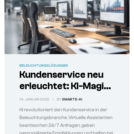
BELEUCHTUNGSLÖSUNGEN
Kundenservice neu
erleuchtet: KI-Magie
in
14. JANUAR 2025
BY
SMARTE-KI
Beleuchtungslösunge
KI revolutioniert den Kundenservice in der
n
Beleuchtungsbranche. Virtuelle Assistenten
beantworten 24/7 Anfragen, geben
personalisierte Empfehlungen und helfen bei