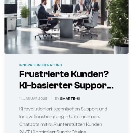
INNOVATIONSBERATUNG
Frustrierte Kunden?
KI-basierter Support
bringt
11. JANUAR 2025
BY
SMARTE-KI
Innovationsberatung
KI revolutioniert technischen Support und
voran
Innovationsberatung in Unternehmen.
Chatbots mit NLP unterstützen Kunden
24/7, KI optimiert Supply Chains.