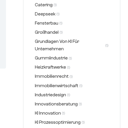
Catering
(1)
Deepseek
(1)
Fensterbau
(1)
Großhandel
(1)
Grundlagen Von KI Für
(1)
Unternehmen
Gummiindustrie
(1)
Heizkraftwerke
(1)
Immobilienrecht
(1)
Immobilienwirtschaft
(1)
Industriedesign
(1)
Innovationsberatung
(1)
KI Innovation
(1)
KI Prozessoptimierung
(1)