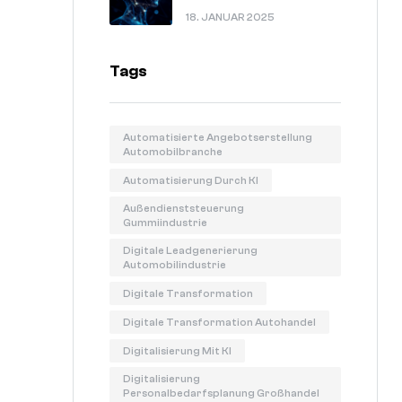
In 60 Sekunden Erklärt.
18. JANUAR 2025
Tags
Automatisierte Angebotserstellung
Automobilbranche
Automatisierung Durch KI
Außendienststeuerung
Gummiindustrie
Digitale Leadgenerierung
Automobilindustrie
Digitale Transformation
Digitale Transformation Autohandel
Digitalisierung Mit KI
Digitalisierung
Personalbedarfsplanung Großhandel