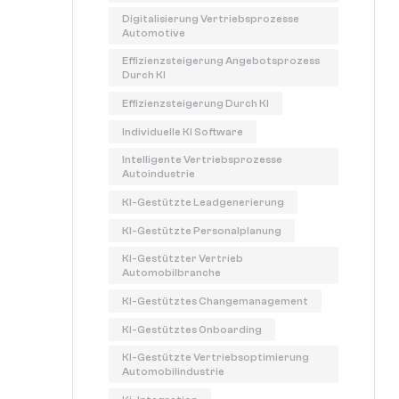
Digitalisierung Vertriebsprozesse
Automotive
Effizienzsteigerung Angebotsprozess
Durch KI
Effizienzsteigerung Durch KI
Individuelle KI Software
Intelligente Vertriebsprozesse
Autoindustrie
KI-Gestützte Leadgenerierung
KI-Gestützte Personalplanung
KI-Gestützter Vertrieb
Automobilbranche
KI-Gestütztes Changemanagement
KI-Gestütztes Onboarding
KI-Gestützte Vertriebsoptimierung
Automobilindustrie