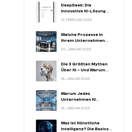
DeepSeek: Die
Innovative KI-Lösung
Für
13. FEBRUAR 2025
Zukunftsorientierte
Unternehmen
Welche Prozesse In
Ihrem Unternehmen
Am Meisten Von KI
20. JANUAR 2025
Profitieren Können.
Die 3 Größten Mythen
Über KI – Und Warum
Sie Nicht Stimmen.
18. JANUAR 2025
Warum Jedes
Unternehmen KI
Nutzen Sollte – 5
18. JANUAR 2025
Unschlagbare
Argumente.
Was Ist Künstliche
Intelligenz? Die Basics