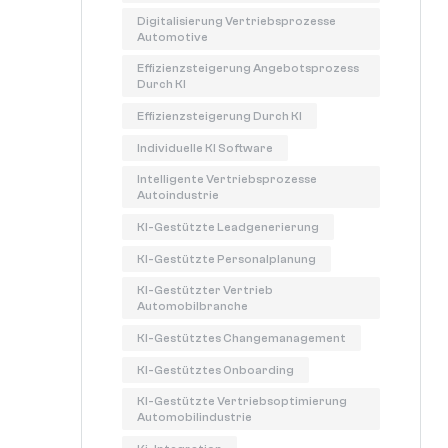
Digitalisierung Vertriebsprozesse
Automotive
Effizienzsteigerung Angebotsprozess
Durch KI
Effizienzsteigerung Durch KI
Individuelle KI Software
Intelligente Vertriebsprozesse
Autoindustrie
KI-Gestützte Leadgenerierung
KI-Gestützte Personalplanung
KI-Gestützter Vertrieb
Automobilbranche
KI-Gestütztes Changemanagement
KI-Gestütztes Onboarding
KI-Gestützte Vertriebsoptimierung
Automobilindustrie