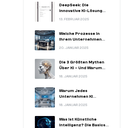
DeepSeek: Die
Innovative KI-Lösung
Für
13. FEBRUAR 2025
Zukunftsorientierte
Unternehmen
Welche Prozesse In
Ihrem Unternehmen
Am Meisten Von KI
20. JANUAR 2025
Profitieren Können.
Die 3 Größten Mythen
Über KI – Und Warum
Sie Nicht Stimmen.
18. JANUAR 2025
Warum Jedes
Unternehmen KI
Nutzen Sollte – 5
18. JANUAR 2025
Unschlagbare
Argumente.
Was Ist Künstliche
Intelligenz? Die Basics