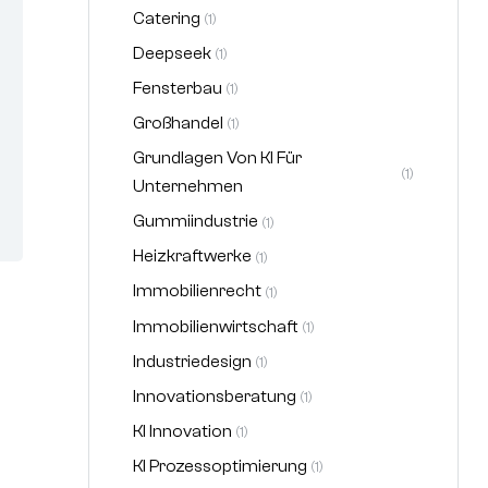
Catering
(1)
Deepseek
(1)
Fensterbau
(1)
Großhandel
(1)
Grundlagen Von KI Für
(1)
Unternehmen
Gummiindustrie
(1)
Heizkraftwerke
(1)
Immobilienrecht
(1)
Immobilienwirtschaft
(1)
Industriedesign
(1)
Innovationsberatung
(1)
KI Innovation
(1)
KI Prozessoptimierung
(1)