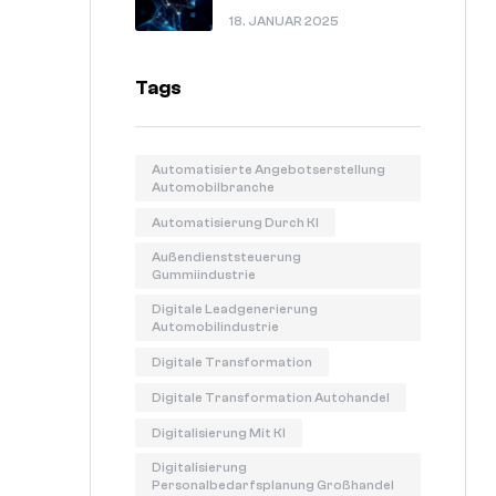
In 60 Sekunden Erklärt.
18. JANUAR 2025
Tags
Automatisierte Angebotserstellung
Automobilbranche
Automatisierung Durch KI
Außendienststeuerung
Gummiindustrie
Digitale Leadgenerierung
Automobilindustrie
Digitale Transformation
Digitale Transformation Autohandel
Digitalisierung Mit KI
Digitalisierung
Personalbedarfsplanung Großhandel