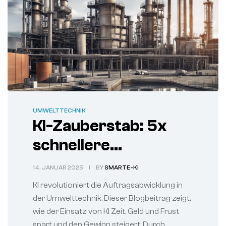
UMWELTTECHNIK
KI-Zauberstab: 5x
schnellere
Auftragsabwicklung
14. JANUAR 2025
BY
SMARTE-KI
in Umwelttechnik
KI revolutioniert die Auftragsabwicklung in
der Umwelttechnik. Dieser Blogbeitrag zeigt,
wie der Einsatz von KI Zeit, Geld und Frust
spart und den Gewinn steigert. Durch