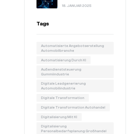
In 60 Sekunden Erklärt.
18. JANUAR 2025
Tags
Automatisierte Angebotserstellung
Automobilbranche
Automatisierung Durch KI
Außendienststeuerung
Gummiindustrie
Digitale Leadgenerierung
Automobilindustrie
Digitale Transformation
Digitale Transformation Autohandel
Digitalisierung Mit KI
Digitalisierung
Personalbedarfsplanung Großhandel