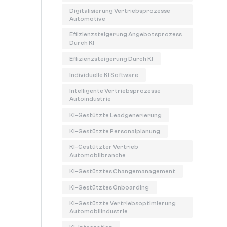
Digitalisierung Vertriebsprozesse
Automotive
Effizienzsteigerung Angebotsprozess
Durch KI
Effizienzsteigerung Durch KI
Individuelle KI Software
Intelligente Vertriebsprozesse
Autoindustrie
KI-Gestützte Leadgenerierung
KI-Gestützte Personalplanung
KI-Gestützter Vertrieb
Automobilbranche
KI-Gestütztes Changemanagement
KI-Gestütztes Onboarding
KI-Gestützte Vertriebsoptimierung
Automobilindustrie