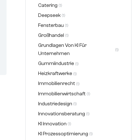
Catering
(1)
Deepseek
(1)
Fensterbau
(1)
Großhandel
(1)
Grundlagen Von KI Für
(1)
Unternehmen
Gummiindustrie
(1)
Heizkraftwerke
(1)
Immobilienrecht
(1)
Immobilienwirtschaft
(1)
Industriedesign
(1)
Innovationsberatung
(1)
KI Innovation
(1)
KI Prozessoptimierung
(1)