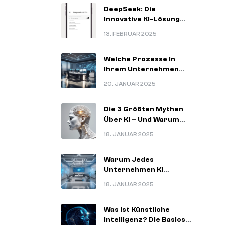
DeepSeek: Die
Innovative KI-Lösung
Für
13. FEBRUAR 2025
Zukunftsorientierte
Unternehmen
Welche Prozesse In
Ihrem Unternehmen
Am Meisten Von KI
20. JANUAR 2025
Profitieren Können.
Die 3 Größten Mythen
Über KI – Und Warum
Sie Nicht Stimmen.
18. JANUAR 2025
Warum Jedes
Unternehmen KI
Nutzen Sollte – 5
18. JANUAR 2025
Unschlagbare
Argumente.
Was Ist Künstliche
Intelligenz? Die Basics