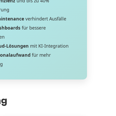
fizienz
und bis zu 40%
rung
aintenance
verhindert Ausfälle
ashboards
für bessere
en
ud-Lösungen
mit KI-Integration
sonalaufwand
für mehr
ng
ng