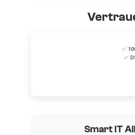
Vertraue
✅
10
✅
D
Smart IT Al