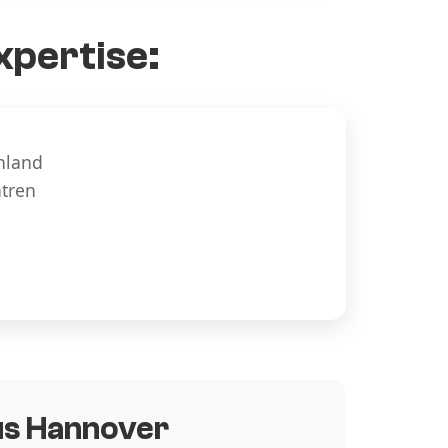
xpertise:
hland
ntren
aus Hannover