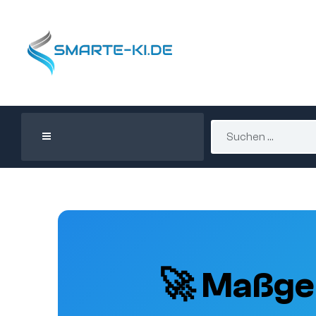
🚀 Maßge