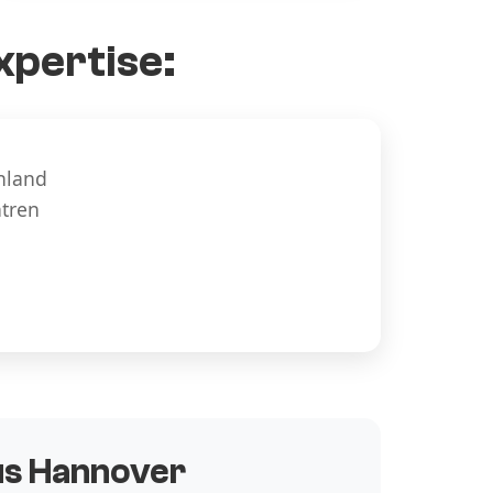
xpertise:
hland
ntren
aus Hannover