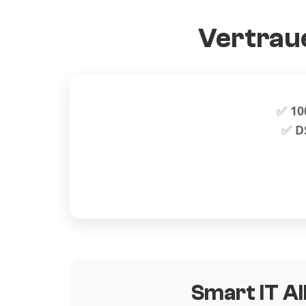
Vertraue
✅
10
✅
D
Smart IT Al