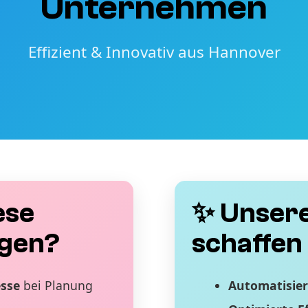
Unternehmen
Effizient & Innovativ aus Hannover
ese
✨ Unsere
gen?
schaffen 
esse
bei Planung
Automatisier