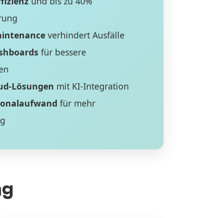
fizienz
und bis zu 40%
rung
aintenance
verhindert Ausfälle
ashboards
für bessere
en
ud-Lösungen
mit KI-Integration
sonalaufwand
für mehr
ng
ng