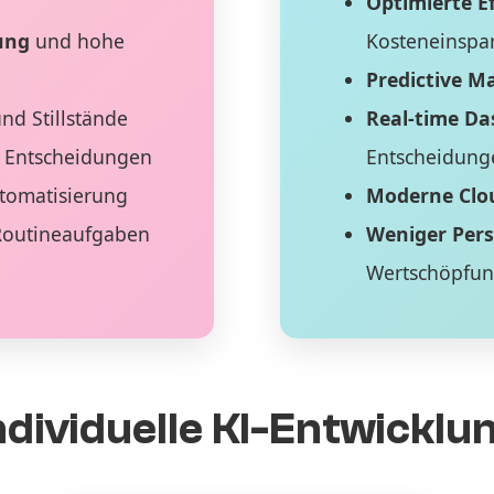
Optimierte Ef
ung
und hohe
Kosteneinspa
Predictive M
nd Stillstände
Real-time D
 Entscheidungen
Entscheidung
tomatisierung
Moderne Clo
Routineaufgaben
Weniger Per
Wertschöpfu
ndividuelle KI-Entwicklu