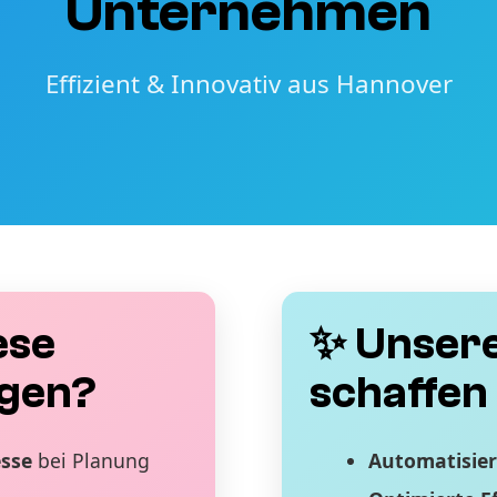
Unternehmen
Effizient & Innovativ aus Hannover
ese
✨ Unsere
gen?
schaffen 
esse
bei Planung
Automatisier