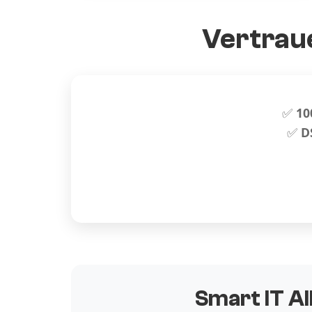
Vertraue
✅
10
✅
D
Smart IT Al