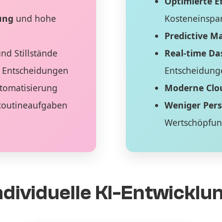
Optimierte Ef
ung
und hohe
Kosteneinspa
Predictive M
nd Stillstände
Real-time D
 Entscheidungen
Entscheidung
tomatisierung
Moderne Clo
Routineaufgaben
Weniger Per
Wertschöpfu
ndividuelle KI-Entwicklu