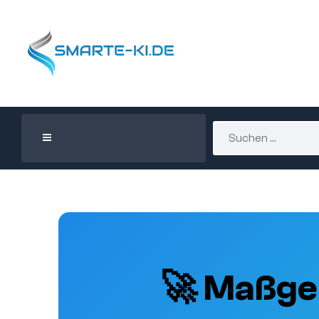
🚀 Maßge