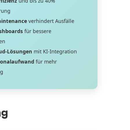
fizienz
und bis zu 40%
rung
aintenance
verhindert Ausfälle
ashboards
für bessere
en
ud-Lösungen
mit KI-Integration
sonalaufwand
für mehr
ng
ng