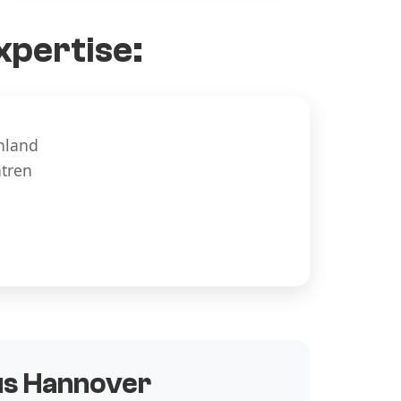
xpertise:
hland
ntren
aus Hannover