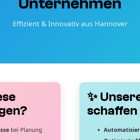
Unternehmen
Effizient & Innovativ aus Hannover
ese
✨ Unsere
gen?
schaffen 
esse
bei Planung
Automatisier