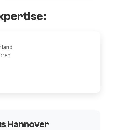
xpertise:
hland
ntren
aus Hannover