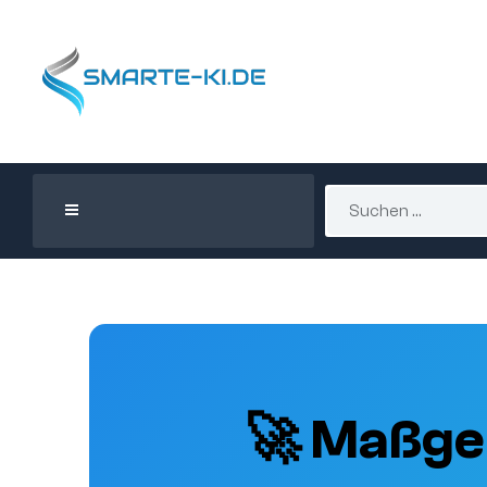
🚀 Maßge