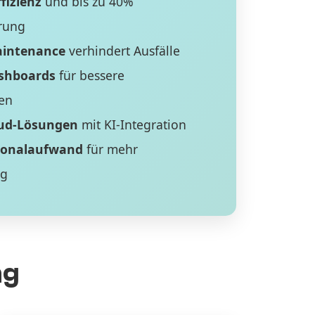
fizienz
und bis zu 40%
rung
aintenance
verhindert Ausfälle
ashboards
für bessere
en
ud-Lösungen
mit KI-Integration
sonalaufwand
für mehr
ng
ng