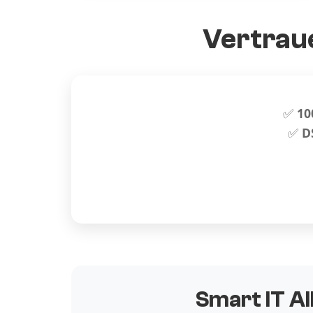
Vertraue
✅
10
✅
D
Smart IT Al