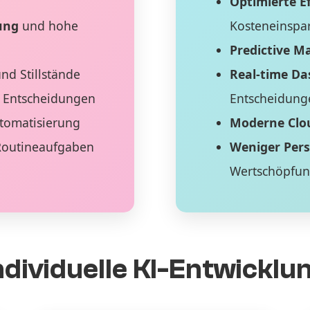
Optimierte Ef
ung
und hohe
Kosteneinspa
Predictive M
nd Stillstände
Real-time D
 Entscheidungen
Entscheidung
tomatisierung
Moderne Clo
Routineaufgaben
Weniger Per
Wertschöpfu
ndividuelle KI-Entwicklu