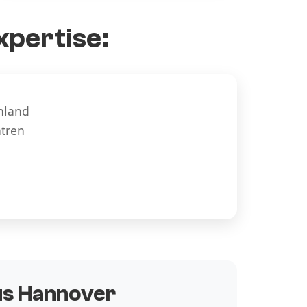
xpertise:
hland
ntren
aus Hannover