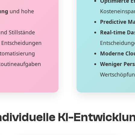
Optimierte Ef
ung
und hohe
Kosteneinspa
Predictive M
nd Stillstände
Real-time D
 Entscheidungen
Entscheidung
tomatisierung
Moderne Clo
Routineaufgaben
Weniger Per
Wertschöpfu
ndividuelle KI-Entwicklu