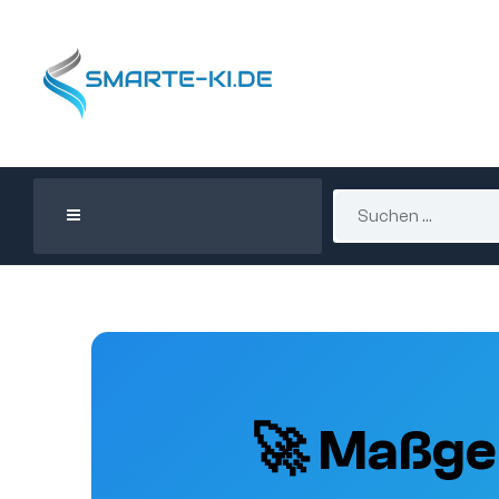
🚀 Maßge