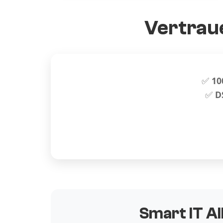
Vertraue
✅
10
✅
D
Smart IT Al