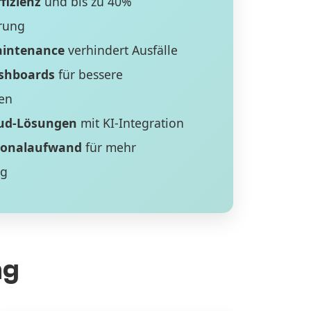
fizienz
und bis zu 40%
rung
aintenance
verhindert Ausfälle
ashboards
für bessere
en
ud-Lösungen
mit KI-Integration
sonalaufwand
für mehr
ng
ng