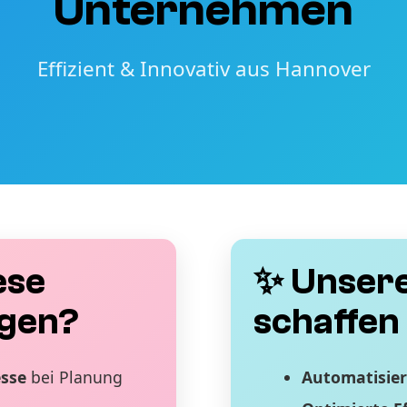
Unternehmen
Effizient & Innovativ aus Hannover
ese
✨ Unsere
gen?
schaffen 
esse
bei Planung
Automatisier