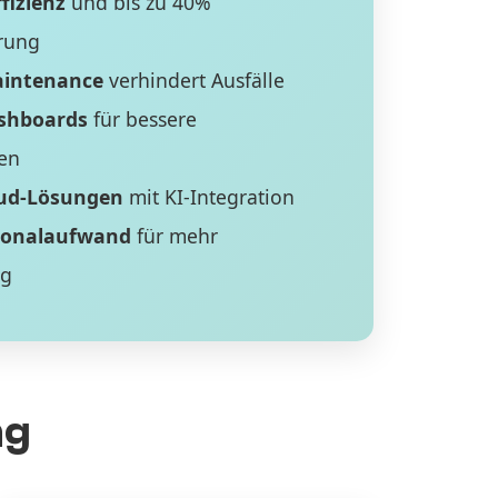
fizienz
und bis zu 40%
rung
aintenance
verhindert Ausfälle
ashboards
für bessere
en
ud-Lösungen
mit KI-Integration
sonalaufwand
für mehr
ng
ng