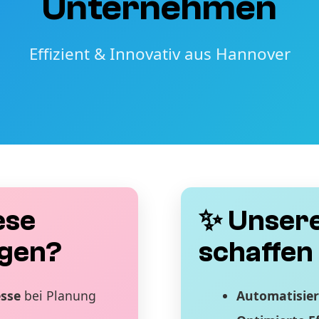
Unternehmen
Effizient & Innovativ aus Hannover
ese
✨ Unsere
gen?
schaffen 
esse
bei Planung
Automatisier