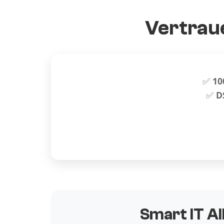
Vertraue
✅
10
✅
D
Smart IT Al