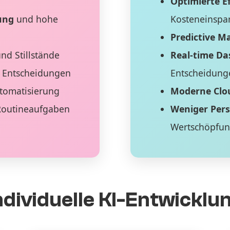
Optimierte Ef
ung
und hohe
Kosteneinspa
Predictive M
nd Stillstände
Real-time D
 Entscheidungen
Entscheidung
tomatisierung
Moderne Clo
Routineaufgaben
Weniger Per
Wertschöpfu
ndividuelle KI-Entwicklu