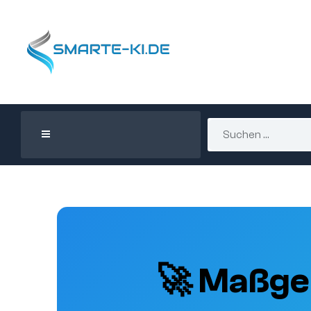
🚀 Maßge