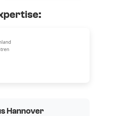
xpertise:
hland
ntren
aus Hannover