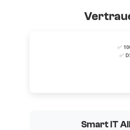
Vertraue
✅
10
✅
D
Smart IT Al