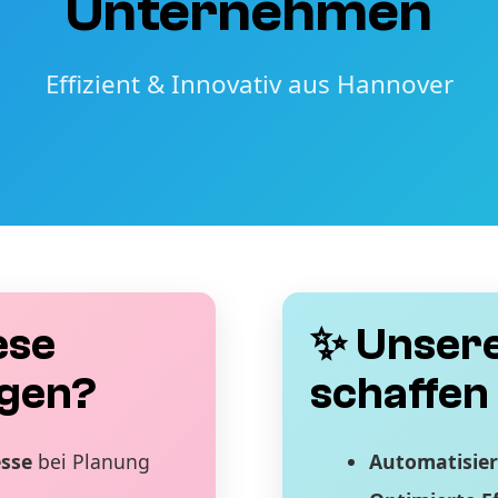
Unternehmen
Effizient & Innovativ aus Hannover
ese
✨ Unsere
gen?
schaffen 
esse
bei Planung
Automatisier