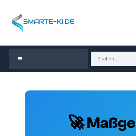
🚀 Maßge