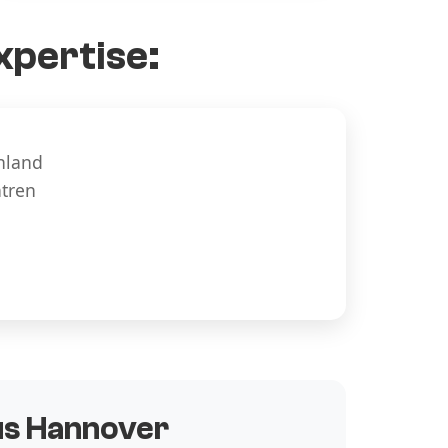
xpertise:
hland
ntren
aus Hannover