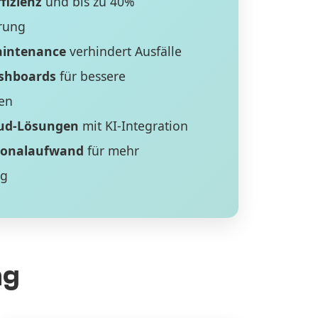
fizienz
und bis zu 40%
rung
aintenance
verhindert Ausfälle
ashboards
für bessere
en
ud-Lösungen
mit KI-Integration
sonalaufwand
für mehr
ng
ng