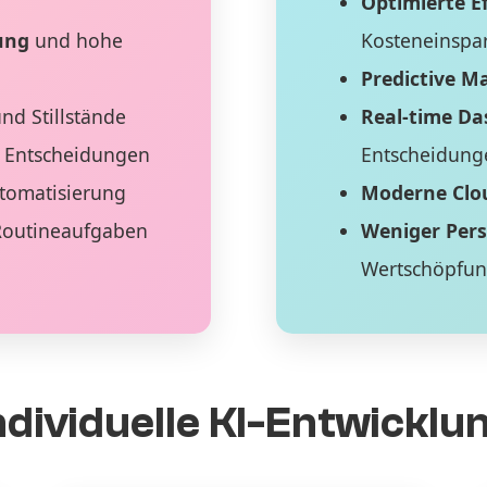
Optimierte Ef
ung
und hohe
Kosteneinspa
Predictive M
nd Stillstände
Real-time D
 Entscheidungen
Entscheidung
tomatisierung
Moderne Clo
Routineaufgaben
Weniger Per
Wertschöpfu
ndividuelle KI-Entwicklu