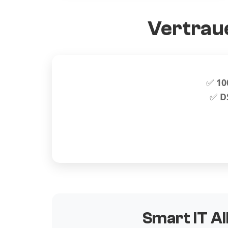
Vertraue
✅
10
✅
D
Smart IT Al