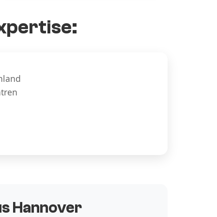
xpertise:
hland
ntren
aus Hannover