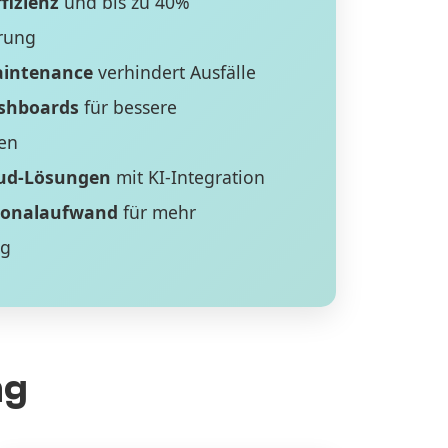
fizienz
und bis zu 40%
rung
aintenance
verhindert Ausfälle
ashboards
für bessere
en
ud-Lösungen
mit KI-Integration
sonalaufwand
für mehr
ng
ng