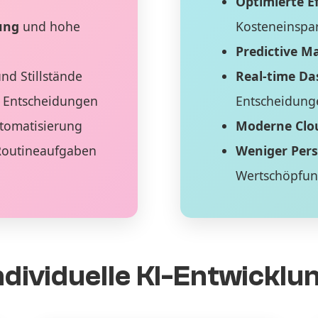
Optimierte Ef
ung
und hohe
Kosteneinspa
Predictive M
nd Stillstände
Real-time D
 Entscheidungen
Entscheidung
tomatisierung
Moderne Clo
Routineaufgaben
Weniger Per
Wertschöpfu
ndividuelle KI-Entwicklu