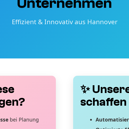
Unternehmen
Effizient & Innovativ aus Hannover
ese
✨ Unsere
gen?
schaffen 
esse
bei Planung
Automatisier