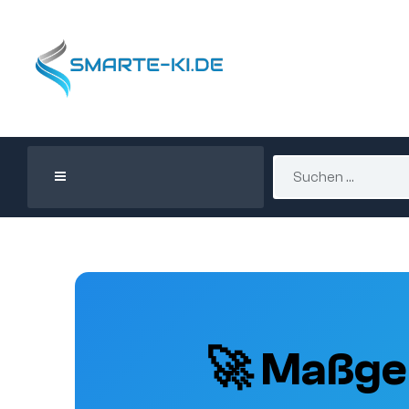
🚀 Maßge