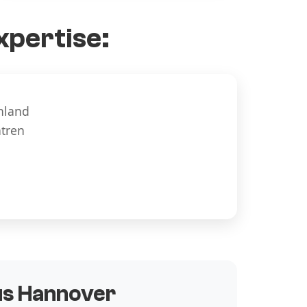
xpertise:
hland
ntren
aus Hannover