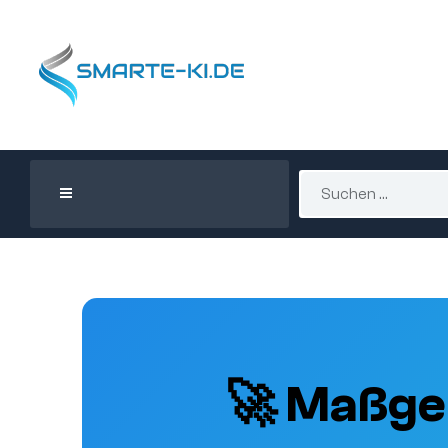
🚀 Maßge