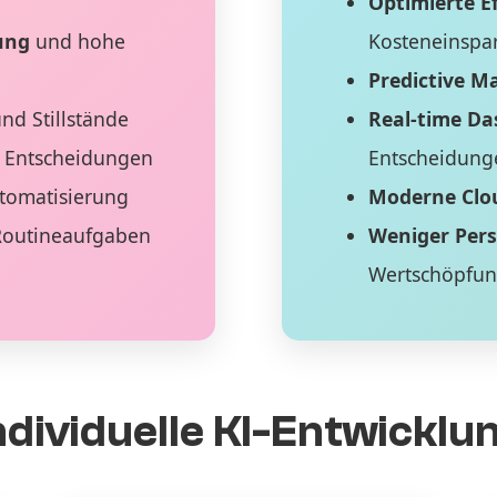
Optimierte Ef
ung
und hohe
Kosteneinspa
Predictive M
nd Stillstände
Real-time D
 Entscheidungen
Entscheidung
tomatisierung
Moderne Clo
Routineaufgaben
Weniger Per
Wertschöpfu
ndividuelle KI-Entwicklu