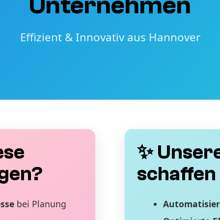
Unternehmen
Effizient & Innovativ aus Hannover
ese
✨ Unsere
gen?
schaffen 
esse
bei Planung
Automatisier