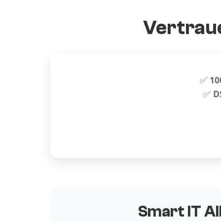
Vertraue
✅
10
✅
D
Smart IT Al