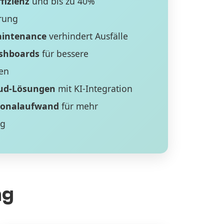
fizienz
und bis zu 40%
rung
aintenance
verhindert Ausfälle
ashboards
für bessere
en
ud-Lösungen
mit KI-Integration
sonalaufwand
für mehr
ng
ng