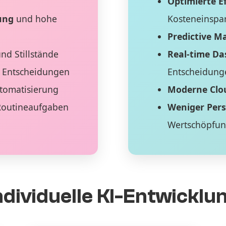
Optimierte Ef
ung
und hohe
Kosteneinspa
Predictive M
nd Stillstände
Real-time D
 Entscheidungen
Entscheidung
tomatisierung
Moderne Clo
Routineaufgaben
Weniger Per
Wertschöpfu
ndividuelle KI-Entwicklu