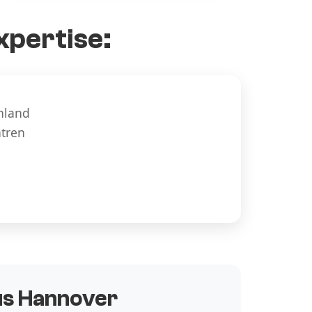
xpertise:
hland
ntren
aus Hannover