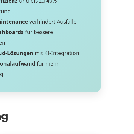
fizienz
und bis zu 40%
rung
aintenance
verhindert Ausfälle
ashboards
für bessere
en
ud-Lösungen
mit KI-Integration
sonalaufwand
für mehr
ng
ng