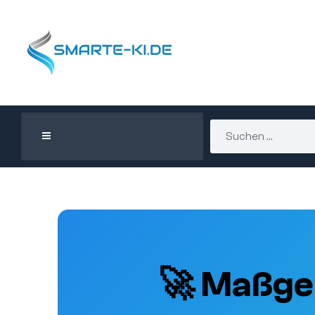
🚀 Maßge