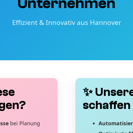
Unternehmen
Effizient & Innovativ aus Hannover
ese
✨ Unsere
gen?
schaffen 
esse
bei Planung
Automatisier