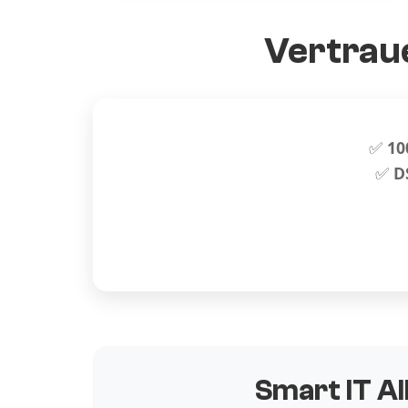
Vertraue
✅
10
✅
D
Smart IT Al