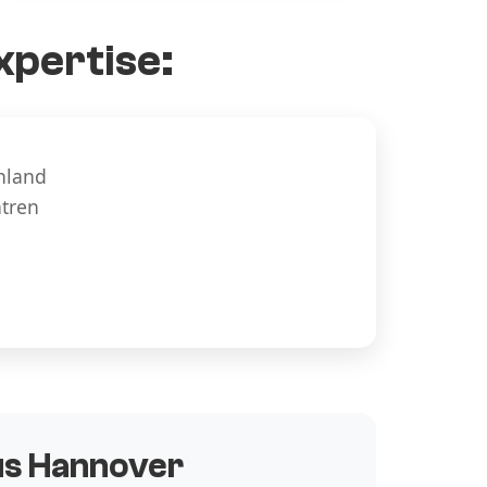
xpertise:
hland
ntren
aus Hannover