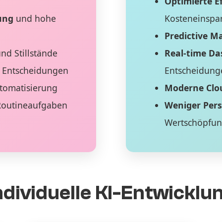
Optimierte Ef
ung
und hohe
Kosteneinspa
Predictive M
nd Stillstände
Real-time D
 Entscheidungen
Entscheidung
tomatisierung
Moderne Clo
Routineaufgaben
Weniger Per
Wertschöpfu
ndividuelle KI-Entwicklu