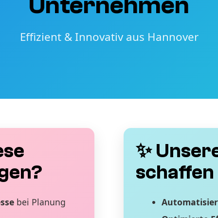
Unternehmen
Effizient & Innovativ aus Hannover
ese
✨ Unsere
gen?
schaffen 
esse
bei Planung
Automatisier