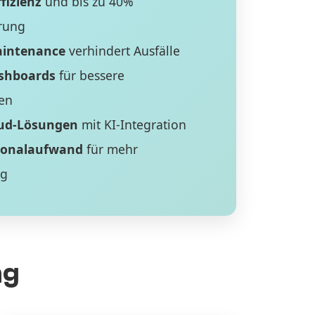
fizienz
und bis zu 40%
rung
aintenance
verhindert Ausfälle
ashboards
für bessere
en
ud-Lösungen
mit KI-Integration
sonalaufwand
für mehr
ng
ng