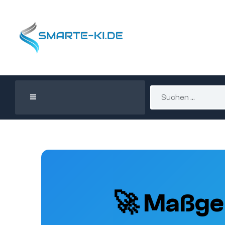
🚀 Maßge