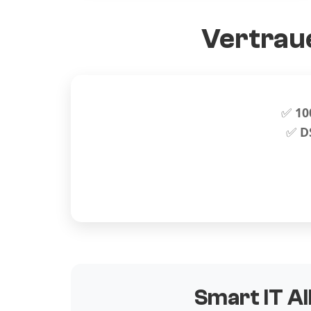
Vertraue
✅
10
✅
D
Smart IT Al