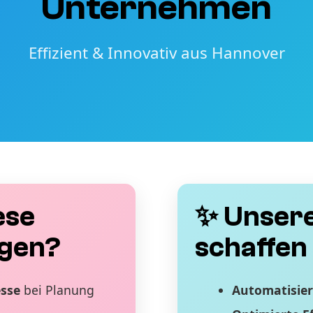
Unternehmen
Effizient & Innovativ aus Hannover
ese
✨ Unsere
gen?
schaffen 
esse
bei Planung
Automatisier