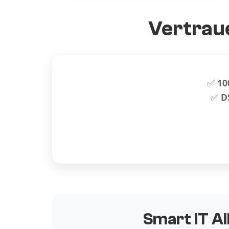
Vertraue
✅
10
✅
D
Smart IT Al