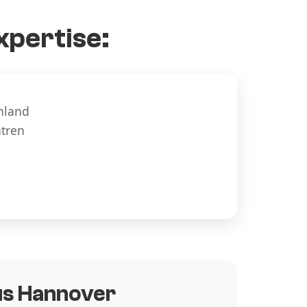
xpertise:
hland
ntren
aus Hannover