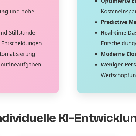
Optimierte Ef
ung
und hohe
Kosteneinspa
Predictive M
nd Stillstände
Real-time D
 Entscheidungen
Entscheidung
tomatisierung
Moderne Clo
Routineaufgaben
Weniger Per
Wertschöpfu
ndividuelle KI-Entwicklu