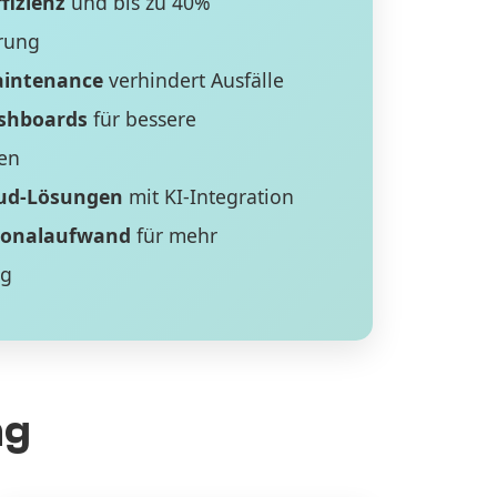
fizienz
und bis zu 40%
rung
aintenance
verhindert Ausfälle
ashboards
für bessere
en
ud-Lösungen
mit KI-Integration
sonalaufwand
für mehr
ng
ng