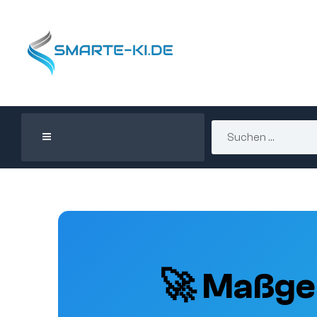
🚀 Maßge