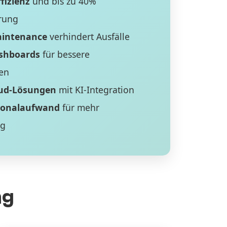
fizienz
und bis zu 40%
rung
aintenance
verhindert Ausfälle
ashboards
für bessere
en
ud-Lösungen
mit KI-Integration
sonalaufwand
für mehr
ng
ng