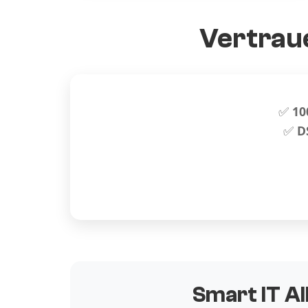
Vertraue
✅
10
✅
D
Smart IT Al