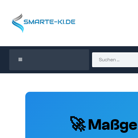
🚀 Maßge