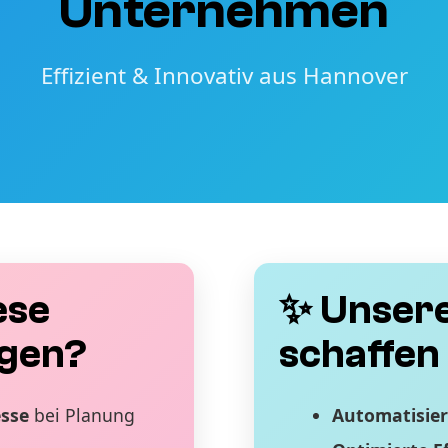
Unternehmen
Effizient & Innovativ aus Hannover
ese
✨ Unsere
gen?
schaffen 
esse
bei Planung
Automatisier