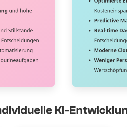
Optimierte Ef
ung
und hohe
Kosteneinspa
Predictive M
nd Stillstände
Real-time D
 Entscheidungen
Entscheidung
tomatisierung
Moderne Clo
Routineaufgaben
Weniger Per
Wertschöpfu
ndividuelle KI-Entwicklu