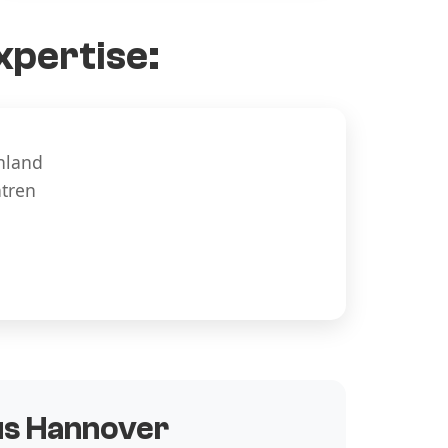
xpertise:
hland
ntren
aus Hannover