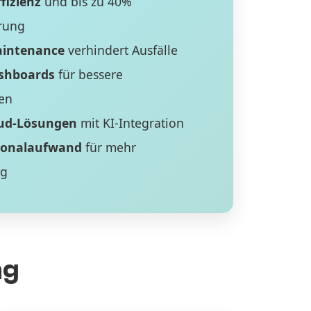
fizienz
und bis zu 40%
rung
aintenance
verhindert Ausfälle
ashboards
für bessere
en
ud-Lösungen
mit KI-Integration
sonalaufwand
für mehr
ng
ng