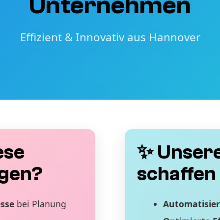
Unternehmen
Effizient & Innovativ aus Hannover
ese
✨ Unsere
gen?
schaffen 
esse
bei Planung
Automatisier