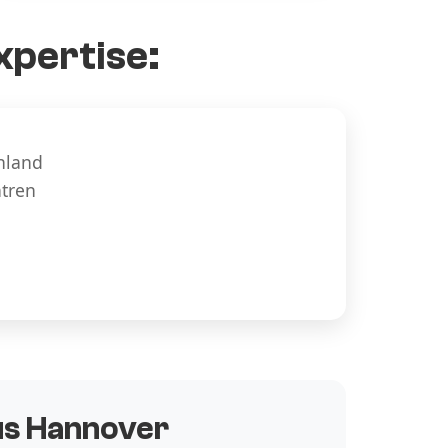
xpertise:
hland
ntren
aus Hannover