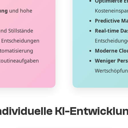
Optimierte Ef
ung
und hohe
Kosteneinspa
Predictive M
nd Stillstände
Real-time D
 Entscheidungen
Entscheidung
tomatisierung
Moderne Clo
Routineaufgaben
Weniger Per
Wertschöpfu
ndividuelle KI-Entwicklu