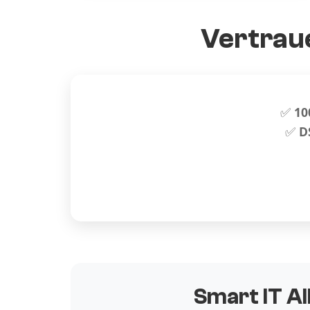
Vertraue
✅
10
✅
D
Smart IT Al