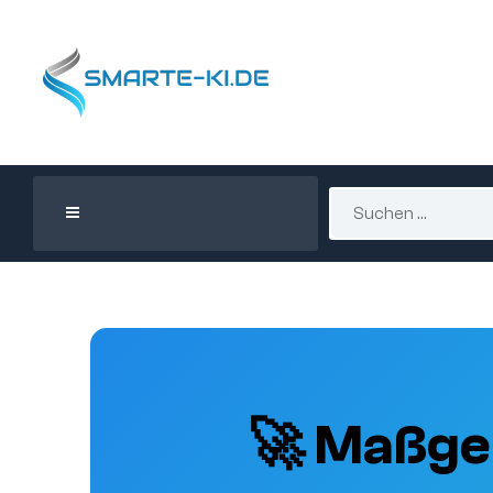
🚀 Maßge