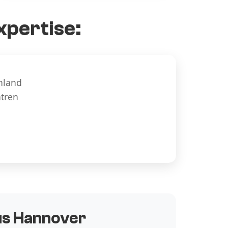
xpertise:
hland
ntren
aus Hannover