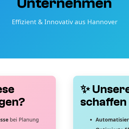
Unternehmen
Effizient & Innovativ aus Hannover
ese
✨ Unsere
gen?
schaffen 
esse
bei Planung
Automatisier