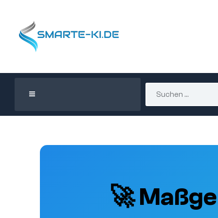
🚀 Maßge