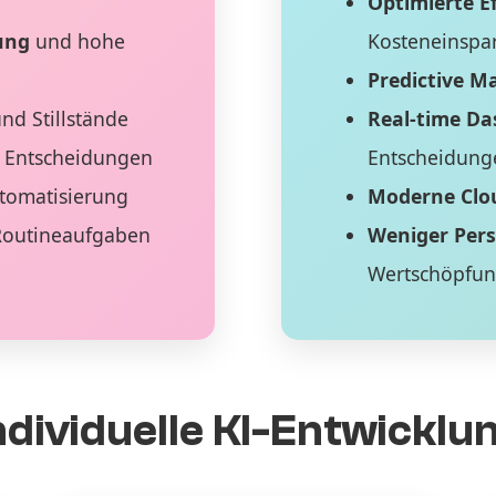
Optimierte Ef
ung
und hohe
Kosteneinspa
Predictive M
nd Stillstände
Real-time D
 Entscheidungen
Entscheidung
tomatisierung
Moderne Clo
Routineaufgaben
Weniger Per
Wertschöpfu
ndividuelle KI-Entwicklu