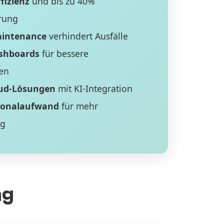
fizienz
und bis zu 40%
rung
aintenance
verhindert Ausfälle
ashboards
für bessere
en
ud-Lösungen
mit KI-Integration
sonalaufwand
für mehr
ng
ng