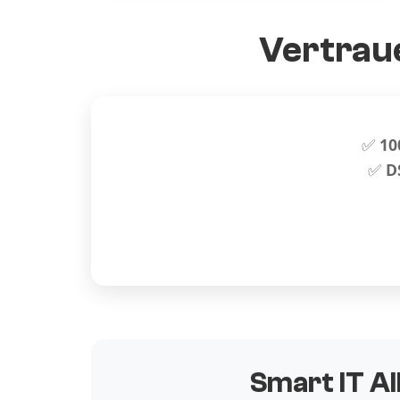
Vertraue
✅
10
✅
D
Smart IT Al