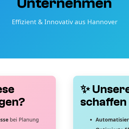
Unternehmen
Effizient & Innovativ aus Hannover
ese
✨ Unsere
gen?
schaffen 
esse
bei Planung
Automatisier