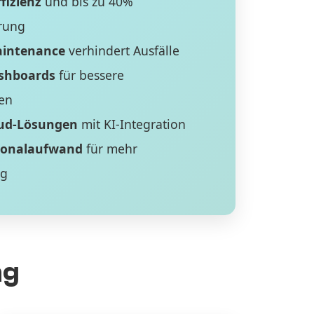
fizienz
und bis zu 40%
rung
aintenance
verhindert Ausfälle
ashboards
für bessere
en
ud-Lösungen
mit KI-Integration
sonalaufwand
für mehr
ng
ng