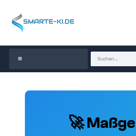
🚀 Maßge