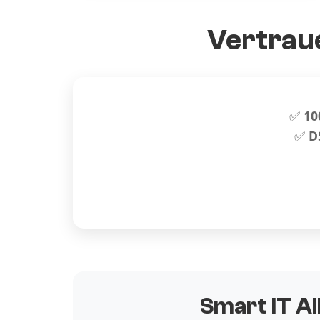
Vertraue
✅
10
✅
D
Smart IT Al