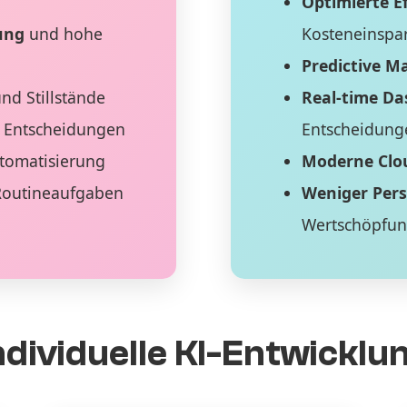
Optimierte Ef
ung
und hohe
Kosteneinspa
Predictive M
nd Stillstände
Real-time D
 Entscheidungen
Entscheidung
tomatisierung
Moderne Clo
Routineaufgaben
Weniger Per
Wertschöpfu
ndividuelle KI-Entwicklu