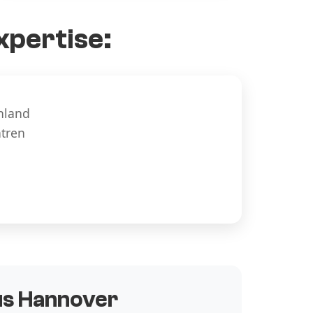
xpertise:
hland
ntren
aus Hannover