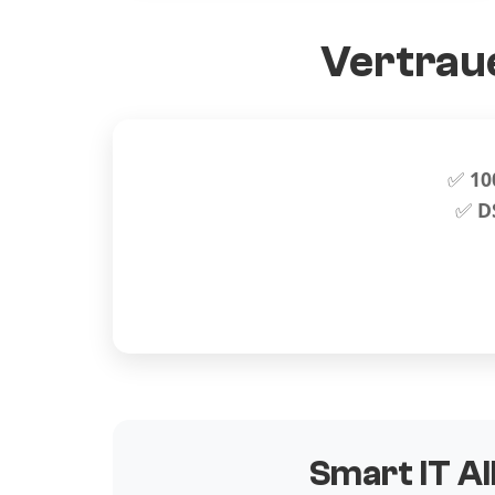
Vertraue
✅
10
✅
D
Smart IT Al