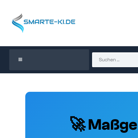
🚀 Maßge