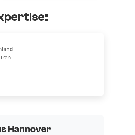
xpertise:
hland
ntren
aus Hannover