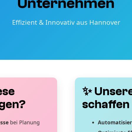
Unternehmen
Effizient & Innovativ aus Hannover
ese
✨ Unsere
gen?
schaffen 
esse
bei Planung
Automatisier