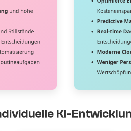
Optimierte Ef
ung
und hohe
Kosteneinspa
Predictive M
nd Stillstände
Real-time D
 Entscheidungen
Entscheidung
tomatisierung
Moderne Clo
Routineaufgaben
Weniger Per
Wertschöpfu
ndividuelle KI-Entwicklu