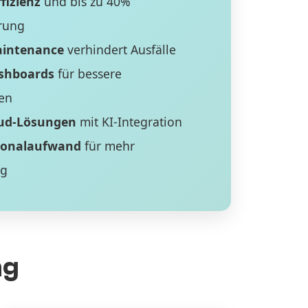
fizienz
und bis zu 40%
rung
aintenance
verhindert Ausfälle
ashboards
für bessere
en
ud-Lösungen
mit KI-Integration
sonalaufwand
für mehr
ng
ng