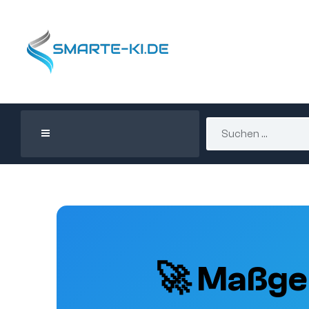
🚀 Maßge