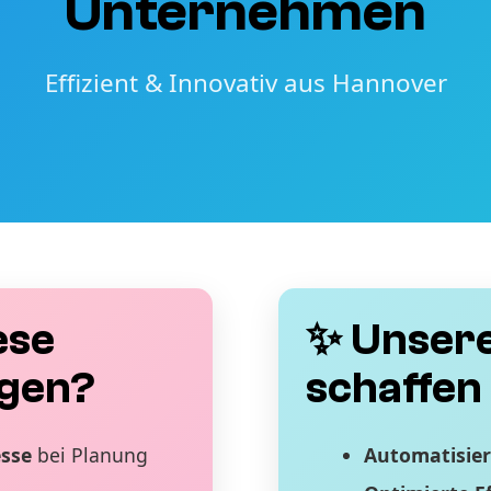
Unternehmen
Effizient & Innovativ aus Hannover
ese
✨ Unsere
gen?
schaffen 
esse
bei Planung
Automatisier