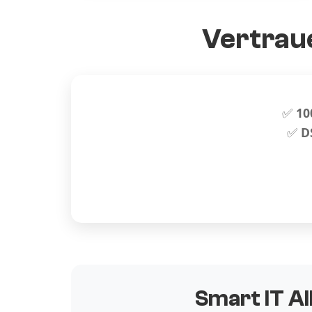
Vertraue
✅
10
✅
D
Smart IT Al