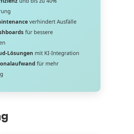
fizienz
und bis zu 40%
rung
aintenance
verhindert Ausfälle
ashboards
für bessere
en
ud-Lösungen
mit KI-Integration
sonalaufwand
für mehr
ng
ng