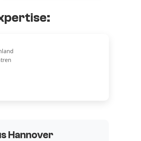
xpertise:
hland
ntren
aus Hannover